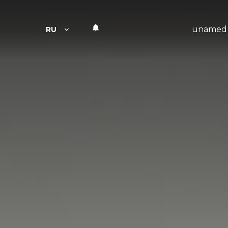
unamed
RU