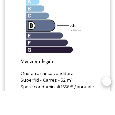
Menzioni legali
Onorari a carico venditore
Superfici « Carrez »
52 m²
Spese condominiali
1656 € / annuale
Numero unità condominiali
96
Le informazioni sui rischi a cui è
esposto questo immobile sono
disponibili sul sito web di